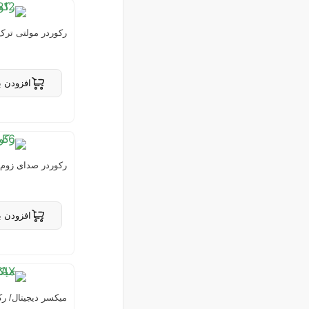
رکوردر مولتی ترک زوم 2
افزودن ب
حذف از
رکوردر صدای زوم ZOOM F6
افزودن ب
حذف از
میکسر دیجیتال/ رکوردر زوم 6MAX