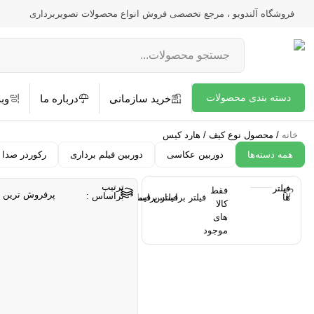
فروشگاه آلندویو ، مرجع تخصصی فروش انواع محصولات تصویربرداری
دسته بندی محصولات
خرید سازمانی
درباره ما
وبل
خانه
/ محصول نوع کیف / هارد کیس
همه دسته‌ها
دوربین عکاسی
دوربین فیلم برداری
رکوردر صدا
ترتیب
فیلتر
فقط
پرفروش ترین
براساس :
ها
فیلتر براساس قیمت
فیلتر براساس برند
کالا
های
AKG
موجود
Beike
بیشترین
کمترین
Benro
محدوده
قیمت
Blackmagic
از
BOYA