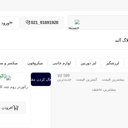
91691928_021
ورود و
اگ آلند
لرزشگیر
لنز دوربین
لوازم جانبی
میکروفون
میکسر و سو
589 کالا
بیشترین قیمت
کمترین قیمت
جدیدترین
فعال کردن مقایسه
رکوردر زوم چند کاناله VETRAK L-20
بیشترین تخفیف
افزودن ب
حذف از