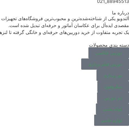
88945513_021
Zhiyun-Tech
Zoom
درباره ما
آلندویو یکی از شناخته‌شده‌ترین و محبوب‌ترین فروشگاه‌های تجهیزا
ژیون تک
مقصدی ایده‌آل برای عکاسان آماتور و حرفه‌ای تبدیل شده است.
طرح Canon
یک تجربه متفاوت از خرید دوربین‌های حرفه‌ای و خانگی گرفته تا لنزه
طرح Nikon
طرح Vanguard
دسته بندی محصولات
فرانت
دوربین عکاسی
دوربین فیلم برداری
نور پردازی
میکروفون
لنز دوربین
کوله پشتی
لوازم جانبی