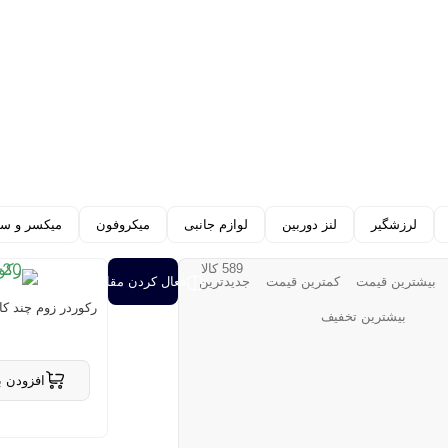
لرزشگیر
لنز دوربین
لوازم جانبی
میکروفون
میکسر و سو
589 کالا
بیشترین قیمت
کمترین قیمت
جدیدترین
فعال کردن مقایسه
رکوردر زوم چند کاناله VETRAK L-20
بیشترین تخفیف
افزودن ب
حذف از