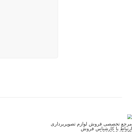
Nikon
Panasonic
PFX
Ring Light
Rode
Sandisk
Saramonic
Sennheiser
Sierra
Sigma
Sony
Tamron
Vanguard
Viltrox
Weifeng
مرجع تخصصی فروش لوازم تصویربرداری
Westcott
ارتباط با کارشناس فروش