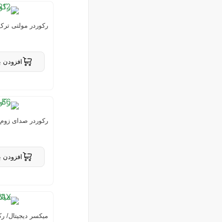
رکوردر مولتی ترک زوم 2
افزودن ب
حذف از
رکوردر صدای زوم ZOOM F6
افزودن ب
حذف از
میکسر دیجیتال/ رکوردر زوم 6MAX