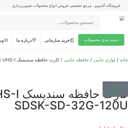
فروشگاه آلندویو ، مرجع تخصصی فروش انواع محصولات تصویربرداری
دسته بندی محصولات
خرید سازمانی
درباره ما
وبل
خانه
/
لوازم جانبی
/
حافظه جانبى
/ کارت حافظه سندیسک Sandisk SD 32GB 120MB/S Ultra SDHC UHS-I
گالری
کارت حافظه سندیسک Sandisk SD 32GB 120MB/S Ultra SDHC UHS-I
تصاویر
SDSK-SD-32G-120U