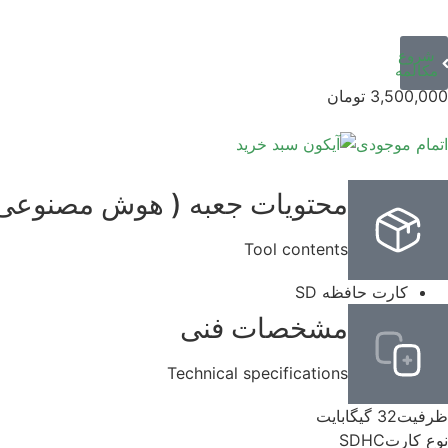
شروع
مکالمه
3,500,000
تومان
اتمام موجودی
محتویات جعبه ( هوش مصنوعی آ
Tool contents
کارت حافظه SD
مشخصات فنی
Technical specifications
ظرفیت
32 گیگابایت
نوع کارت
SDHC