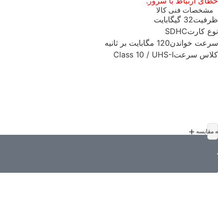
خطای ارتباط با سرور.
مشخصات فنی کالا
ظرفیت
32 گیگابایت
نوع کارت
SDHC
سرعت خواندن
120 مگابایت بر ثانیه
کلاس سرعت
Class 10 / UHS-I
ه مقایسه