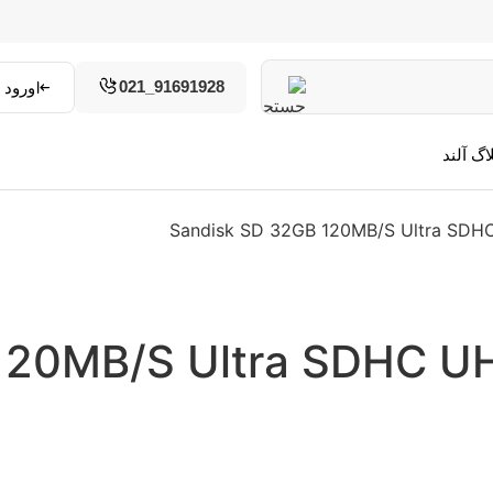
91691928_021
ورود و
اگ آلند