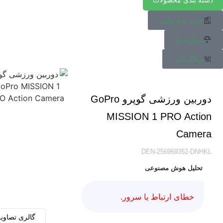
خرید سازمانی
درباره ما
وبلاگ آلند
دوربین ورزشی گوپرو GoPro
MISSION 1 PRO Action
Camera
DEN-256969352-DNHKL
تحلیل هوش مصنوعی
خطای ارتباط با سرور.
گالری تصاویر