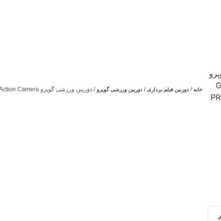
/
/
/ دوربین ورزشی گوپرو GoPro MISSION 1 PRO Action Camera
خانه
دوربین فیلم برداری
دوربين ورزشى گوپرو