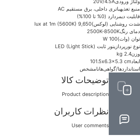
ولتاژ ورودی
20V/4.5A
منبع تغذیه
باتری داخلی، برق مستقیم AC
قابلیت دیمر
دارد (0% تا 100%)
شدت روشنایی (لوکس)
9,650 lux at 1m (5600K)
دمای رنگ
2500K-8500K
توان (وات)
100 W
نوع نورپردازی
نور ثابت LED (Light Stick)
وزن
2.4 kg
ابعاد
101.5x6.3x5.3 cm
استانداردها/گواهی‌ها
نامشخص
توضیحات کالا
Product description
نظرات کاربران
User comments