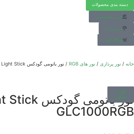
دسته بندی محصولات
خرید سازمانی
درباره ما
وبلاگ آلند
خانه
/
نور پردازی
/
نور هاى RGB
/ نور باتومی گودکس Godox LC1000 RGB LED Light Stick
گالری
نور باتومی گودکس Godox LC1000 RGB LED Light Stick
تصاویر
GLC1000RGB