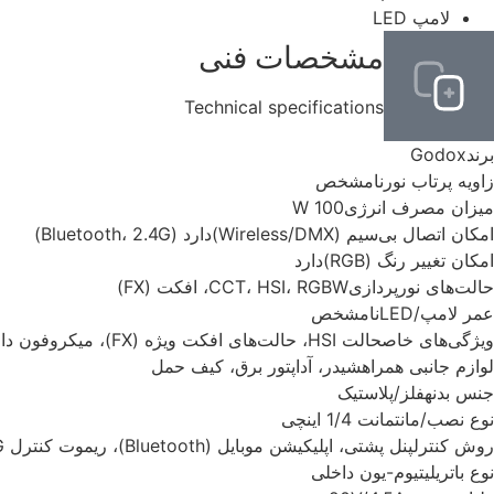
لامپ LED
مشخصات فنی
Technical specifications
برند
Godox
زاویه پرتاب نور
نامشخص
میزان مصرف انرژی
100 W
امکان اتصال بی‌سیم (Wireless/DMX)
دارد (Bluetooth، 2.4G)
امکان تغییر رنگ (RGB)
دارد
حالت‌های نورپردازی
CCT، HSI، RGBW، افکت (FX)
عمر لامپ/LED
نامشخص
ویژگی‌های خاص
حالت HSI، حالت‌های افکت ویژه (FX)، میکروفون داخلی برای حالت Music
لوازم جانبی همراه
شیدر، آداپتور برق، کیف حمل
جنس بدنه
فلز/پلاستیک
نوع نصب/مانت
مانت 1/4 اینچی
روش کنترل
پنل پشتی، اپلیکیشن موبایل (Bluetooth)، ریموت کنترل 2.4G
نوع باتری
لیتیوم-یون داخلی