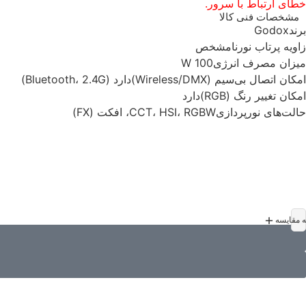
خطای ارتباط با سرور.
مشخصات فنی کالا
برند
Godox
زاویه پرتاب نور
نامشخص
میزان مصرف انرژی
100 W
امکان اتصال بی‌سیم (Wireless/DMX)
دارد (Bluetooth، 2.4G)
امکان تغییر رنگ (RGB)
دارد
حالت‌های نورپردازی
CCT، HSI، RGBW، افکت (FX)
ه مقایسه